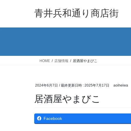
コ
ナ
ン
ビ
青井兵和通り商店街
テ
ゲ
ン
ー
ツ
シ
へ
ョ
ス
ン
キ
に
ッ
移
HOME
店舗情報
居酒屋やまびこ
プ
動
2024年6月7日
/ 最終更新日時 :
2025年7月17日
aoiheiwa
居酒屋やまびこ
Facebook