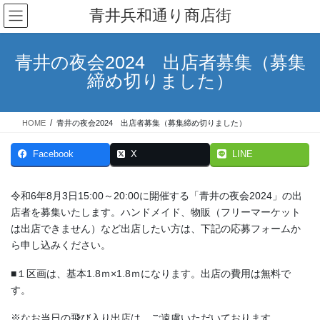
コ
ナ
青井兵和通り商店街
ン
ビ
テ
ゲ
ン
ー
青井の夜会2024 出店者募集（募集
ツ
シ
締め切りました）
へ
ョ
ス
ン
キ
に
HOME
青井の夜会2024 出店者募集（募集締め切りました）
ッ
移
プ
動
Facebook
X
LINE
令和6年8月3日15:00～20:00に開催する「青井の夜会2024」の出
店者を募集いたします。ハンドメイド、物販（フリーマーケット
は出店できません）など出店したい方は、下記の応募フォームか
ら申し込みください。
■１区画は、基本1.8ｍ×1.8ｍになります。出店の費用は無料で
す。
※なお当日の飛び入り出店は、ご遠慮いただいております。